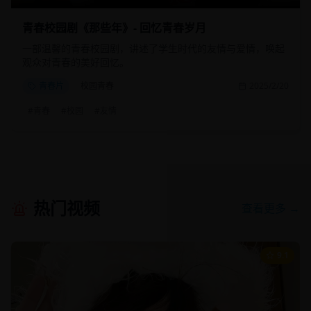
青春校园剧《那些年》- 回忆青春岁月
一部温馨的青春校园剧，讲述了学生时代的友情与爱情，唤起
观众对青春的美好回忆。
青春片
校园青春
2025/2/20
#
青春
#
校园
#
友情
热门视频
查看更多 →
9.1