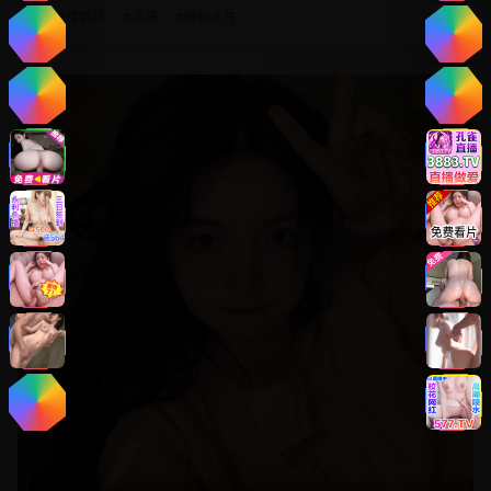
#
动作冒险
#
武侠
#
特效大片
8.8