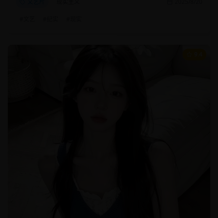
文艺片
现实主义
2025/8/20
#
文艺
#
纪实
#
现实
9.4