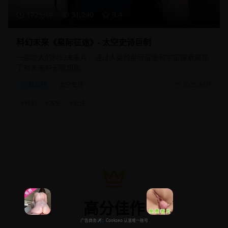
172分钟
31,240
9.4
科幻未来《星际征途》- 太空史诗巨制
一部宏大的科幻未来片，通过人类的星际征途和宇宙探索展现
了对未来的无限想象。
科幻片
太空史诗
2025/8/25
#
科幻
#
太空
#
史诗
高分佳作