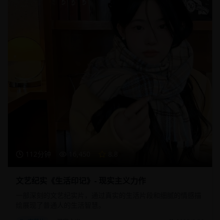
112分钟
16,450
8.8
文艺纪实《生活印记》- 现实主义力作
一部深刻的文艺纪实片，通过真实的生活片段和细腻的情感描
绘展现了普通人的生活智慧。