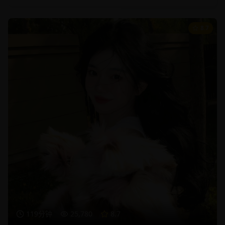
8.7
119分钟
25,780
8.7