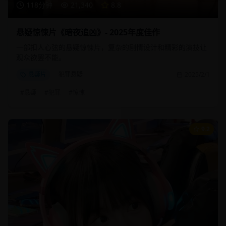
118分钟
21,340
8.8
悬疑惊悚片《暗夜追凶》- 2025年度佳作
一部扣人心弦的悬疑惊悚片，复杂的剧情设计和精彩的演技让
观众欲罢不能。
悬疑片
犯罪悬疑
2025/2/1
#
悬疑
#
犯罪
#
惊悚
9.2