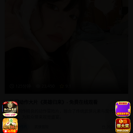
125分钟
23,450
9.1
热门动作大片《英雄归来》- 免费在线观看
一部制作精良的动作冒险片，融合了传统武侠元素与现代特效
技术，为观众带来视觉盛宴。
动作片
武侠冒险
2025/1/20