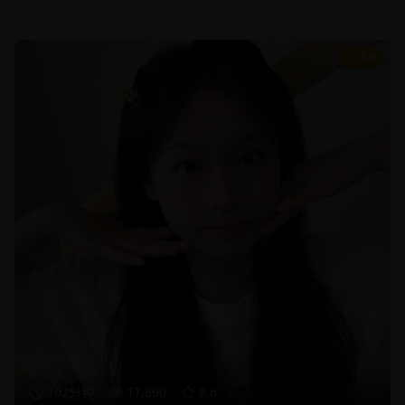
8.6
102分钟
17,890
8.6