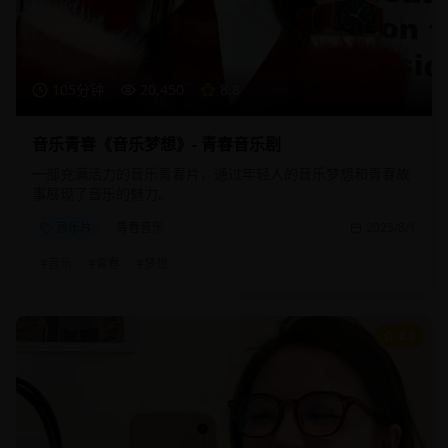
105分钟
20,450
8.8
音乐青春《音乐梦想》- 青春音乐剧
一部充满活力的音乐青春片，通过年轻人的音乐梦想和青春故
事展现了音乐的魅力。
音乐片
青春音乐
2025/8/1
#
音乐
#
青春
#
梦想
8.9