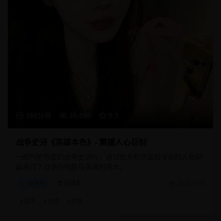
168分钟
26,890
9.3
战争史诗《英雄本色》- 震撼人心巨制
一部气势恢宏的战争史诗片，通过宏大的场面和深刻的人物刻
画展现了战争的残酷与英雄的伟大。
战争片
史诗战争
2025/3/10
#
战争
#
史诗
#
英雄