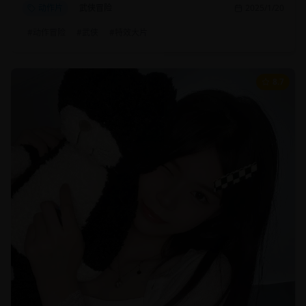
动作片
武侠冒险
2025/1/20
#
动作冒险
#
武侠
#
特效大片
8.7