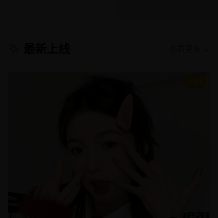
最新上线
查看更多 →
8.8