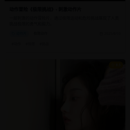
动作冒险《极限挑战》- 刺激动作片
一部刺激的动作冒险片，通过极限运动和危险挑战展现了人类
挑战极限的勇气和毅力。
动作片
极限动作
2025/8/10
#
动作
#
极限
#
挑战
8.5